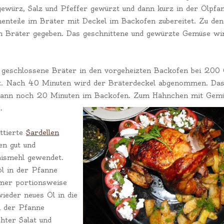
ewürz, Salz und Pfeffer gewürzt und dann kurz in der Ölpfa
nteile im Bräter mit Deckel im Backofen zubereitet. Zu den
n Bräter gegeben. Das geschnittene und gewürzte Gemüse wi
 geschlossene Bräter in den vorgeheizten Backofen bei 200
ellt. Nach 40 Minuten wird der Bräterdeckel abgenommen. Da
dann noch 20 Minuten im Backofen. Zum Hä
hnchen mit Gem
.
ittierte
Sardellen
en gut und
aismehl gewendet.
öl in der Pfanne
immer portionsweise
wieder neues Öl in die
n der Pfanne
chter Salat und